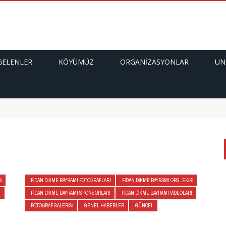
GELENLER
KÖYÜMÜZ
ORGANIZASYONLAR
UN
I
FIDAN DIKME BAYRAMI FOTOĞRAFLARI
FIDAN DIKME BAYRAMI ORG. EKIBI
I
FIDAN DIKME BAYRAMI SPONSORLARI
FIDAN DIKME BAYRAMI VIDEOLARI
FOTOĞRAF GALERISI
GENEL HABERLER
GÜNCEL