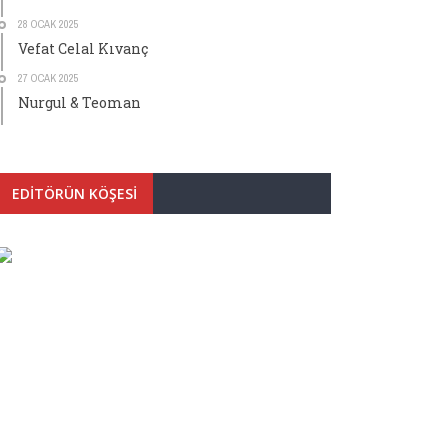
28 OCAK 2025
Vefat Celal Kıvanç
27 OCAK 2025
Nurgul & Teoman
EDITÖRÜN KÖŞESI