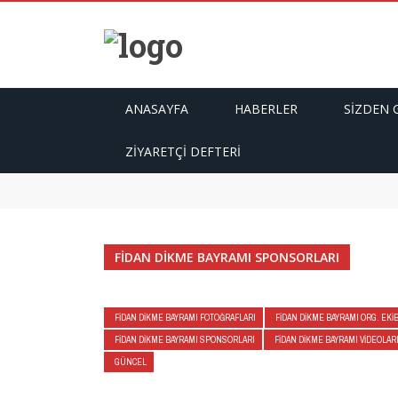
ANASAYFA
HABERLER
SIZDEN 
ZIYARETÇI DEFTERI
Vefat Mustafa Aksoy
Vefat Kemal Özdemir
Vefat Mehmet Yılmaz
Vefat Celal Kıvanç
Nurgul & Teoman
FIDAN DIKME BAYRAMI SPONSORLARI
FIDAN DIKME BAYRAMI FOTOĞRAFLARI
FIDAN DIKME BAYRAMI ORG. EKIB
FIDAN DIKME BAYRAMI SPONSORLARI
FIDAN DIKME BAYRAMI VIDEOLAR
GÜNCEL