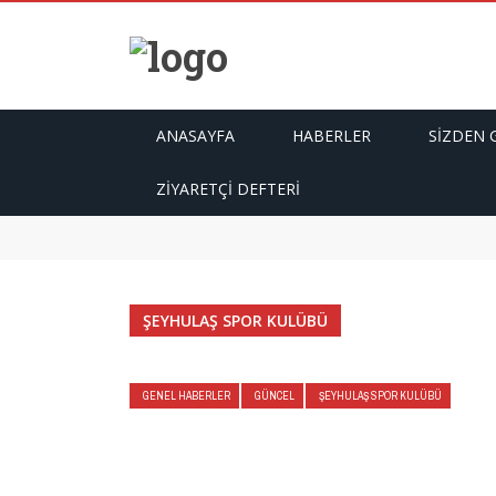
ANASAYFA
HABERLER
SIZDEN 
ZIYARETÇI DEFTERI
Vefat Mustafa Aksoy
Vefat Kemal Özdemir
Vefat Mehmet Yılmaz
Vefat Celal Kıvanç
Nurgul & Teoman
ŞEYHULAŞ SPOR KULÜBÜ
GENEL HABERLER
GÜNCEL
ŞEYHULAŞ SPOR KULÜBÜ