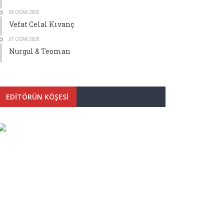
28 OCAK 2025
Vefat Celal Kıvanç
27 OCAK 2025
Nurgul & Teoman
EDITÖRÜN KÖŞESI