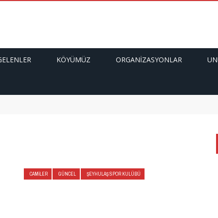
GELENLER
KÖYÜMÜZ
ORGANIZASYONLAR
UN
CAMILER
GÜNCEL
ŞEYHULAŞ SPOR KULÜBÜ