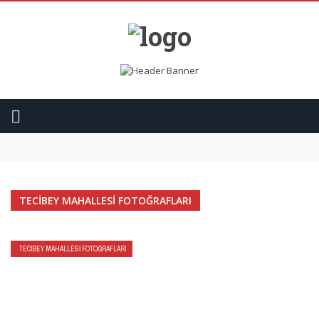
Vefat Mustafa Aksoy
Vefat Kemal Özdemir
Vefat Mehmet Yılmaz
Vefat Celal Kıvanç
Nurgul & Teoman
TECIBEY MAHALLESI FOTOĞRAFLARI
TECIBEY MAHALLESI FOTOĞRAFLARI